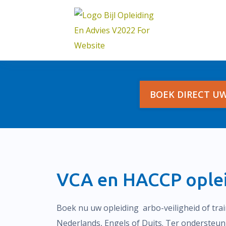
Skip
to
content
BOEK DIRECT UW
VCA en HACCP oplei
Boek nu uw opleiding arbo-veiligheid of tra
Nederlands, Engels of Duits. Ter ondersteuning