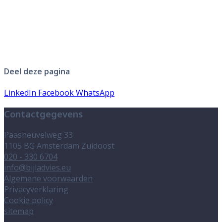
Deel deze pagina
LinkedIn
Facebook
WhatsApp
Contactgegevens
Paasheuvelweg 33
1105 BG Amsterdam Zuidoost
020 - 330 6704
info@bijladvies.eu
Algemene voorwaarden
Privacyverklaring
Cookie policy
sitemap