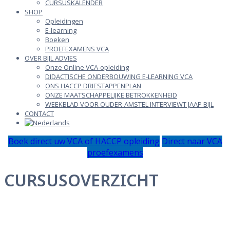
CURSUSKALENDER
SHOP
Opleidingen
E-learning
Boeken
PROEFEXAMENS VCA
OVER BIJL ADVIES
Onze Online VCA-opleiding
DIDACTISCHE ONDERBOUWING E-LEARNING VCA
ONS HACCP DRIESTAPPENPLAN
ONZE MAATSCHAPPELIJKE BETROKKENHEID
WEEKBLAD VOOR OUDER-AMSTEL INTERVIEWT JAAP BIJL
CONTACT
Boek direct uw VCA of HACCP opleiding
Direct naar VCA
proefexamens
CURSUSOVERZICHT