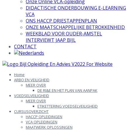
Onze Online VCA-opleiding
DIDACTISCHE ONDERBOUWING E-LEARNING
VCA
ONS HACCP DRIESTAPPENPLAN
ONZE MAATSCHAPPELIJKE BETROKKENHEID
WEEKBLAD VOOR OUDER-AMSTEL
INTERVIEWT JAAP BIJL
CONTACT
Skip
to
Home
content
ARBO EN VEILIGHEID
MEER OVER
DE RI&E EN HET PLAN VAN AANPAK
VOEDSELVEILIGHEID
MEER OVER
ETIKETTERING VOEDSELVEILIGHEID
CURSUSOVERZICHT
HACCP OPLEIDINGEN
VCA OPLEIDINGEN
MAATWERK OPLOSSINGEN