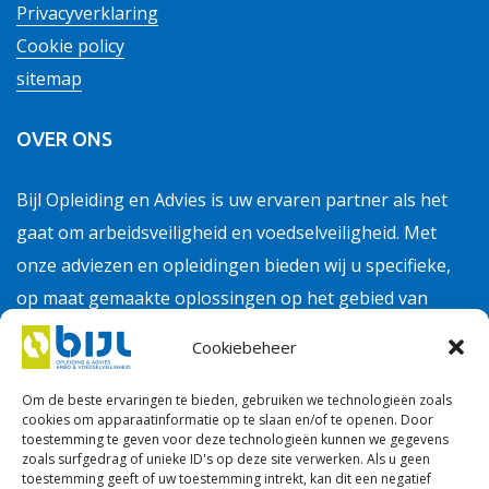
Privacyverklaring
Cookie policy
sitemap
OVER ONS
Bijl Opleiding en Advies is uw ervaren partner als het
gaat om arbeidsveiligheid en voedselveiligheid. Met
onze adviezen en opleidingen bieden wij u specifieke,
op maat gemaakte oplossingen op het gebied van
Arbo, Veiligheid, VCA, RI&E, HACCP, Hygiënecodes en
Cookiebeheer
VCA.
Om de beste ervaringen te bieden, gebruiken we technologieën zoals
cookies om apparaatinformatie op te slaan en/of te openen. Door
VOLG BIJL OPLEIDING & ADVIES OP SOCIAL
toestemming te geven voor deze technologieën kunnen we gegevens
MEDIA
zoals surfgedrag of unieke ID's op deze site verwerken. Als u geen
toestemming geeft of uw toestemming intrekt, kan dit een negatief