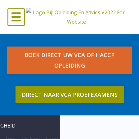
Skip
to
content
BOEK DIRECT UW VCA OF HACCP
OPLEIDING
AANPAK
DIRECT NAAR VCA PROEFEXAMENS
IGHEID
Toont alle 9 resultaten