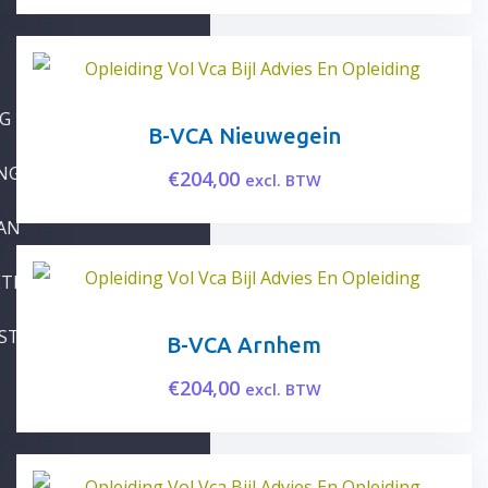
NG
B-VCA Nieuwegein
G E-LEARNING VCA
€
204,00
excl. BTW
AN
ETROKKENHEID
STEL INTERVIEWT
B-VCA Arnhem
€
204,00
excl. BTW